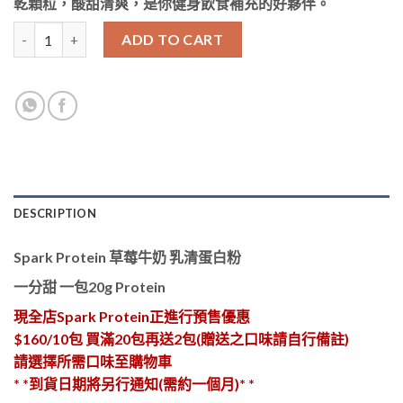
乾顆粒，酸甜清爽，是你健身飲食補充的好夥伴。
Spark Protein 草莓牛奶 乳清蛋白粉 (預售 暫無現貨) quantity
ADD TO CART
DESCRIPTION
Spark Protein 草莓牛奶 乳清蛋白粉
一分甜 一包20g Protein
現全店
Spark Protein
正進行預售優惠
$160/10
包
買滿
20
包再送
2
包
(
贈送之口味請自行備註
)
請選擇所需口味至購物車
*
*到貨日期將另行通知(需約一個月)*
*