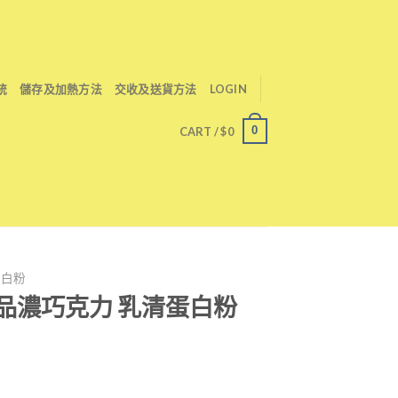
統
儲存及加熱方法
交收及送貨方法
LOGIN
0
CART /
$
0
清蛋白粉
in 極品濃巧克力 乳清蛋白粉