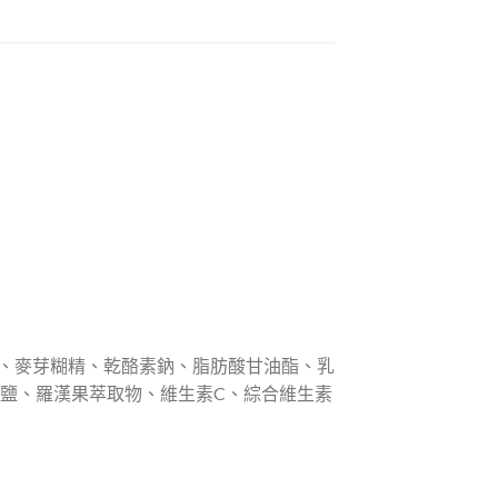
酯、麥芽糊精、乾酪素鈉、脂肪酸甘油酯、乳
、鹽、羅漢果萃取物、維生素C、綜合維生素