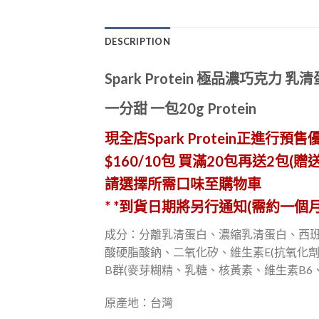
DESCRIPTION
Spark Protein 極品濃巧克力 乳
一分甜 一包20g Protein
現全店
Spark Protein
正進行預售
$160/10
包
買滿
20
包再送
2
包
(
贈
請選擇所需口味至購物車
*
*到貨日期將另行通知(需約一個月
成分：分離乳清蛋白、濃縮乳清蛋白、西班
酸硬脂酸鈉、二氧化矽、維生素E(抗氧化
B群(麥芽糊精、乳糖、核黃素、維生素B6
原產地：台灣