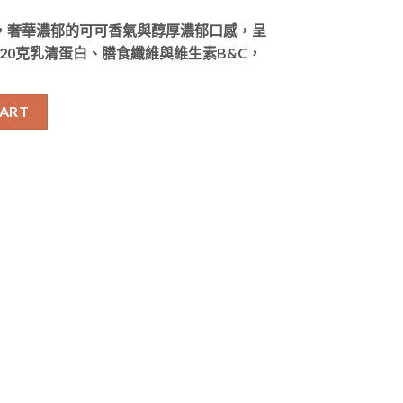
粉，奢華濃郁的可可香氣與醇厚濃郁口感，呈
20克乳清蛋白、膳食纖維與維生素B&C，
清蛋白粉 (預售 暫無現貨) quantity
CART