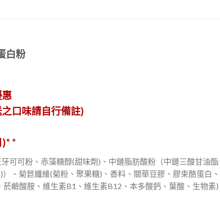
清蛋白粉
優惠
送之口味請自行備註
)
)*
*
牙可可粉、赤藻糖醇(甜味劑)、中鏈脂肪酸粉（中鏈三酸甘油
劑)）、菊苣纖維(菊粉、聚果糖)、香料、關華豆膠、膠束酪蛋白
、菸鹼酸胺、維生素B1、維生素B12、本多酸鈣、葉酸、生物素)